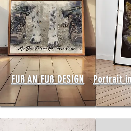
FUß AN FUß DESIGN
Portrait i