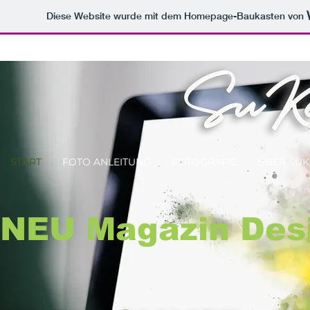
Diese Website wurde mit dem Homepage-Baukasten von
START
FOTO ANLEITUNG
FOTOGRAFIE
ÜBER SU
NEU Magazin Desi